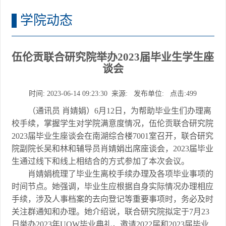
学院动态
伍伦贡联合研究院举办2023届毕业生学生座
谈会
时间: 2023-06-14 09:23:30 来源: 发布单位: 点击:
499
（通讯员 肖婧娟）6月12日，为帮助毕业生们办理离
校手续，掌握学生对学院满意度情况，伍伦贡联合研究院
2023届毕业生座谈会在南湖综合楼7001室召开，联合研究
院副院长吴和林和辅导员肖婧娟出席座谈会，2023届毕业
生通过线下和线上相结合的方式参加了本次会议。
肖婧娟梳理了毕业生离校手续办理及各项毕业事项的
时间节点。她强调，毕业生应根据自身实际情况办理相应
手续，涉及人事档案的去向登记等重要事项时，务必及时
关注群通知和办理。
她介绍说，联合研究院拟定于
7
月
23
日举办
2
023
年
UOW
毕业典礼，邀请
2
022
届和
2
023
届毕业