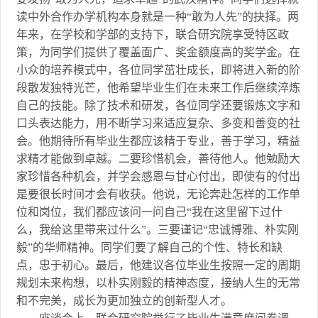
读中外合作办学机构本身就是一种“敢为人先”的抉择。两
年来，在学校和学部的支持下，联合研究院享受特区政
策，为同学们提供了覆盖面广、奖金额度高的奖学金。在
小众的培养模式中，各位同学茁壮成长，即将进入新的阶
段散发独特光芒，他希望毕业生们在未来工作后继续淬炼
自己的技能。除了技术和研发，各位同学还要锻炼文字和
口头表达能力，用不断学习来适应复杂、多变和善变的社
会。他期待所有毕业生都应该精于专业，善于学习，精益
求精才能做到卓越。二要珍惜机会，善待他人。他勉励大
家珍惜各种机会，并学会感恩与甘心付出，即使有的付出
是要很长时间才会有收获。他说，无论奔赴怎样的工作单
位和岗位，我们都应该问一问自己“我在这里留下过什
么，我给这里带来过什么”。三要谨记“忠诚博雅、朴实刚
毅”的华师精神。同学们要了解自己的个性、特长和缺
点，忠于初心。最后，他建议各位毕业生按照一定的周期
规划未来构想，以朴实刚毅的精神态度，接纳人生的无常
和不完美，成长为更加独立的创新型人才。