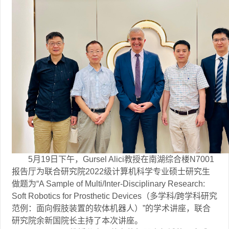
5
月
19
日下午，
Gursel Alici
教授在南湖综合楼
N7001
报告厅为联合研究院
2022
级计算机科学专业硕士研究生
做题为“
A Sample of Multi/Inter-Disciplinary Research:
Soft Robotics for Prosthetic Devices
（多学科
/
跨学科研究
范例：面向假肢装置的软体机器人）”的学术讲座，联合
研究院余新国院长主持了本次讲座。